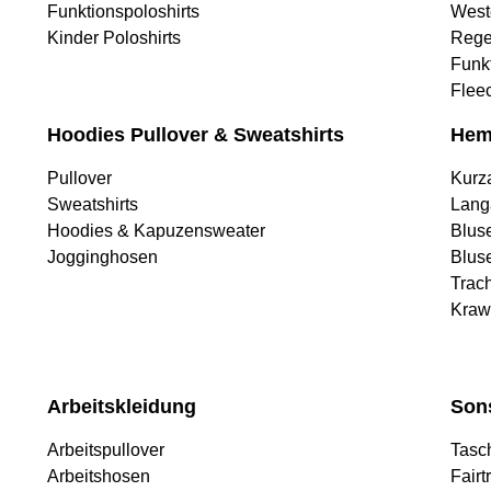
Funktionspoloshirts
West
Kinder Poloshirts
Rege
Funk
Flee
Hoodies Pullover & Sweatshirts
Hem
Pullover
Kurz
Sweatshirts
Lang
Hoodies & Kapuzensweater
Blus
Jogginghosen
Blus
Trac
Kraw
Arbeitskleidung
Son
Arbeitspullover
Tasc
Arbeitshosen
Fairt