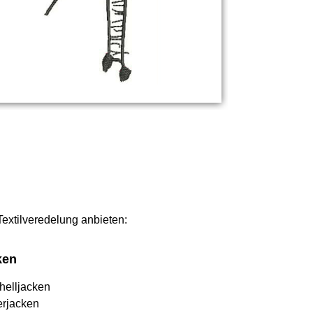
Textilveredelung anbieten:
ken
helljacken
erjacken