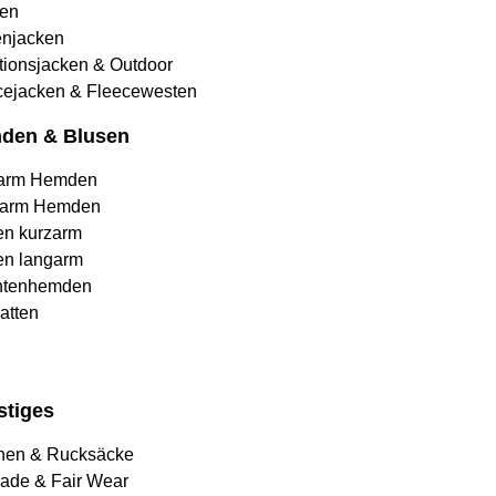
en
njacken
tionsjacken & Outdoor
cejacken & Fleecewesten
den & Blusen
arm Hemden
arm Hemden
en kurzarm
en langarm
htenhemden
atten
stiges
hen & Rucksäcke
rade & Fair Wear