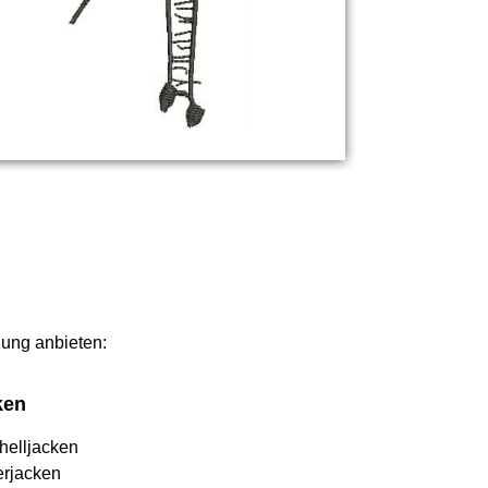
elung anbieten:
ken
helljacken
erjacken