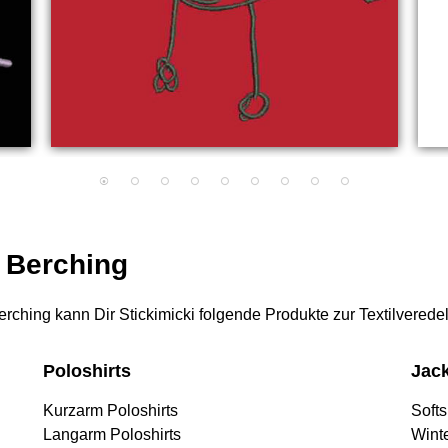
r Berching
 Berching kann Dir Stickimicki folgende Produkte zur Textilvered
Poloshirts
Jac
Kurzarm Poloshirts
Softs
Langarm Poloshirts
Wint