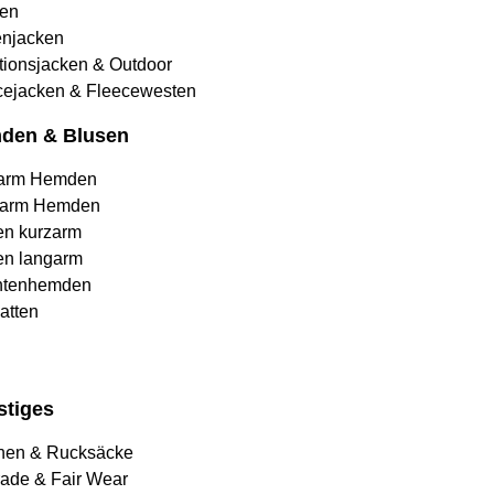
en
njacken
tionsjacken & Outdoor
cejacken & Fleecewesten
den & Blusen
arm Hemden
arm Hemden
en kurzarm
en langarm
htenhemden
atten
stiges
hen & Rucksäcke
rade & Fair Wear