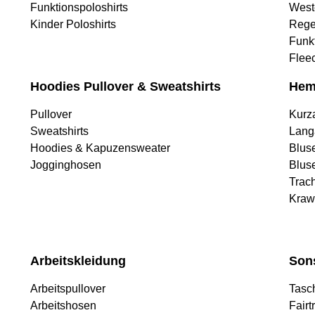
Funktionspoloshirts
West
Kinder Poloshirts
Rege
Funk
Flee
Hoodies Pullover & Sweatshirts
Hem
Pullover
Kurz
Sweatshirts
Lang
Hoodies & Kapuzensweater
Blus
Jogginghosen
Blus
Trac
Kraw
Arbeitskleidung
Son
Arbeitspullover
Tasc
Arbeitshosen
Fairt