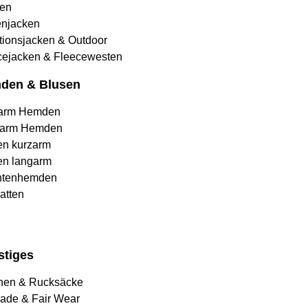
en
njacken
tionsjacken & Outdoor
cejacken & Fleecewesten
den & Blusen
arm Hemden
arm Hemden
en kurzarm
en langarm
htenhemden
atten
stiges
hen & Rucksäcke
rade & Fair Wear