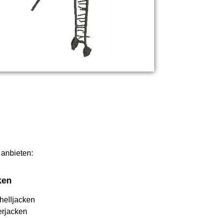
 anbieten:
ken
helljacken
erjacken