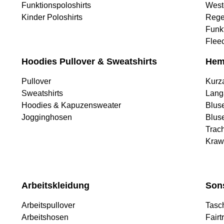
Funktionspoloshirts
West
Kinder Poloshirts
Rege
Funk
Flee
Hoodies Pullover & Sweatshirts
Hem
Pullover
Kurz
Sweatshirts
Lang
Hoodies & Kapuzensweater
Blus
Jogginghosen
Blus
Trac
Kraw
Arbeitskleidung
Son
Arbeitspullover
Tasc
Arbeitshosen
Fairt