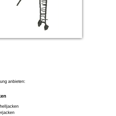
lung anbieten:
ken
helljacken
erjacken