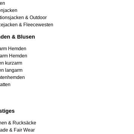
en
njacken
tionsjacken & Outdoor
cejacken & Fleecewesten
den & Blusen
arm Hemden
arm Hemden
en kurzarm
en langarm
htenhemden
atten
stiges
hen & Rucksäcke
rade & Fair Wear