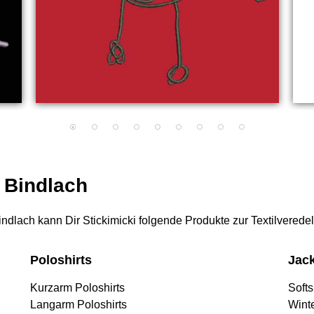
r Bindlach
 Bindlach kann Dir Stickimicki folgende Produkte zur Textilverede
Poloshirts
Jac
Kurzarm Poloshirts
Softs
Langarm Poloshirts
Wint