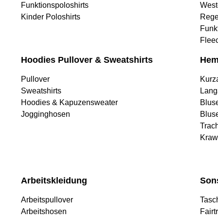
Funktionspoloshirts
West
Kinder Poloshirts
Rege
Funk
Flee
Hoodies Pullover & Sweatshirts
Hem
Pullover
Kurz
Sweatshirts
Lang
Hoodies & Kapuzensweater
Blus
Jogginghosen
Blus
Trac
Kraw
Arbeitskleidung
Son
Arbeitspullover
Tasc
Arbeitshosen
Fairt