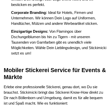
besticken es perfekt.
Corporate Branding:
Ideal für Hotels, Firmen und
Unternehmen. Wir können Dein Logo auf Uniformen,
Handtücher, Mützen und andere Werbeartikel sticken.
Einzigartige Designs:
Von Flamingos über
Dschungelblumen bis hin zu Tigern - mit unseren
Tausenden von Garnfarben gibt es unendlich viele
Möglichkeiten. Wähle Dein Lieblingsdesign, und Stickimicki
setzt es um!
Mobiler Stickerei Service für Events &
Märkte
Erlebe eine professionelle Stickerei, genau dort, wo Du sie
brauchst. Stickimicki bringt das Stickerei Know-How direkt zu
Dir nach Böllenborn und Umgebung, damit es für alle bequem
ist und Spaß macht. Wie es funktioniert: