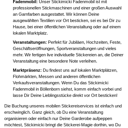
Fadenmobil:
Unser Stickimicki Fadenmobil ist mit
professionellen Stickmaschinen und einer großen Auswahl
an Garnfarben ausgestattet. Wir können Deine
ausgewählten Textilien vor Ort besticken, sei es bei Dir zu
Hause, bei einer öffentlichen Veranstaltung oder auf einem
lokalen Marktplatz.
Veranstaltungen:
Perfekt für Jubiläen, Hochzeiten, Feste,
Geschäftseröffnungen, Sportveranstaltungen und vieles
mehr. Wir fertigen live individuelle Stickereien an, die Deiner
Veranstaltung eine besondere Note verleihen.
Marktpräsenz:
Du findest uns auf lokalen Marktplätzen,
Flohmärkten, Messen und anderen öffentlichen
Verkaufsveranstaltungen. Wenn Du das Stickimicki
Fadenmobil in Böllenborn siehst, komm einfach vorbei und
lasse Dir Deine Lieblingsstücke direkt vor Ort besticken!
Die Buchung unseres mobilen Stickereiservices ist einfach und
erschwinglich. Ganz gleich, ob Du eine Veranstaltung
organisieren oder einfach nur Deine Garderobe aufpeppen
möchtest, Stickimicki bringt die Stickerei-Magie dorthin, wo Du