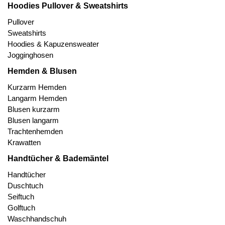
Hoodies Pullover & Sweatshirts
Pullover
Sweatshirts
Hoodies & Kapuzensweater
Jogginghosen
Hemden & Blusen
Kurzarm Hemden
Langarm Hemden
Blusen kurzarm
Blusen langarm
Trachtenhemden
Krawatten
Handtücher & Bademäntel
Handtücher
Duschtuch
Seiftuch
Golftuch
Waschhandschuh