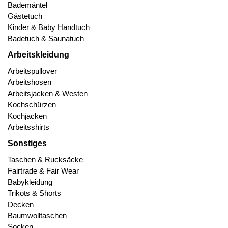
Bademäntel
Gästetuch
Kinder & Baby Handtuch
Badetuch & Saunatuch
Arbeitskleidung
Arbeitspullover
Arbeitshosen
Arbeitsjacken & Westen
Kochschürzen
Kochjacken
Arbeitsshirts
Sonstiges
Taschen & Rucksäcke
Fairtrade & Fair Wear
Babykleidung
Trikots & Shorts
Decken
Baumwolltaschen
Socken