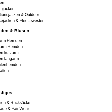
en
njacken
tionsjacken & Outdoor
cejacken & Fleecewesten
den & Blusen
arm Hemden
arm Hemden
en kurzarm
en langarm
htenhemden
atten
stiges
hen & Rucksäcke
rade & Fair Wear