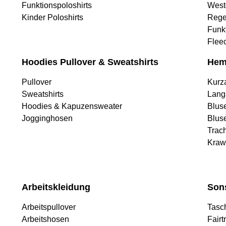
Funktionspoloshirts
West
Kinder Poloshirts
Rege
Funk
Flee
Hoodies Pullover & Sweatshirts
Hem
Pullover
Kurz
Sweatshirts
Lang
Hoodies & Kapuzensweater
Blus
Jogginghosen
Blus
Trac
Kraw
Arbeitskleidung
Son
Arbeitspullover
Tasc
Arbeitshosen
Fairt