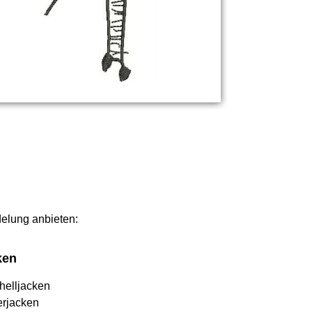
edelung anbieten:
ken
helljacken
erjacken