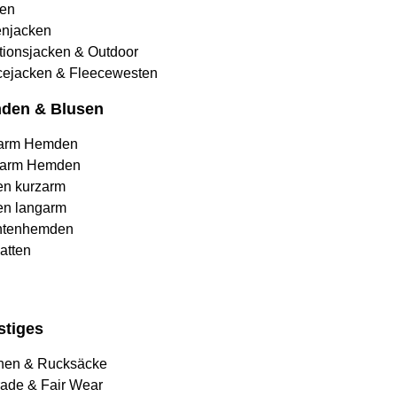
en
njacken
tionsjacken & Outdoor
cejacken & Fleecewesten
den & Blusen
arm Hemden
arm Hemden
en kurzarm
en langarm
htenhemden
atten
stiges
hen & Rucksäcke
rade & Fair Wear