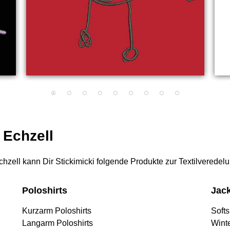
 Echzell
 Echzell kann Dir Stickimicki folgende Produkte zur Textilveredel
Poloshirts
Jac
Kurzarm Poloshirts
Softs
Langarm Poloshirts
Wint