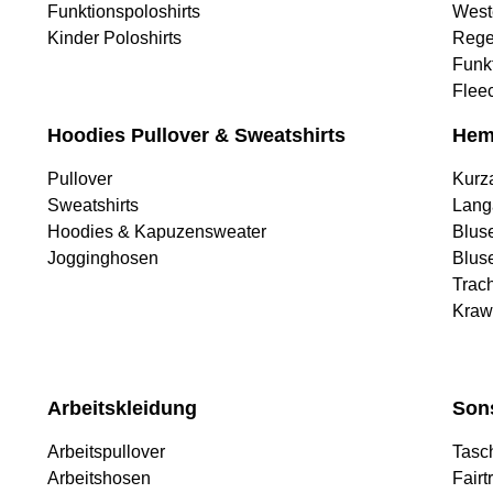
Funktionspoloshirts
West
Kinder Poloshirts
Rege
Funk
Flee
Hoodies Pullover & Sweatshirts
Hem
Pullover
Kurz
Sweatshirts
Lang
Hoodies & Kapuzensweater
Blus
Jogginghosen
Blus
Trac
Kraw
Arbeitskleidung
Son
Arbeitspullover
Tasc
Arbeitshosen
Fairt