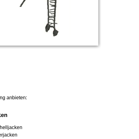
ung anbieten:
ken
helljacken
erjacken