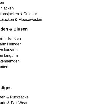
en
njacken
tionsjacken & Outdoor
cejacken & Fleecewesten
den & Blusen
arm Hemden
arm Hemden
en kurzarm
en langarm
htenhemden
atten
stiges
hen & Rucksäcke
rade & Fair Wear