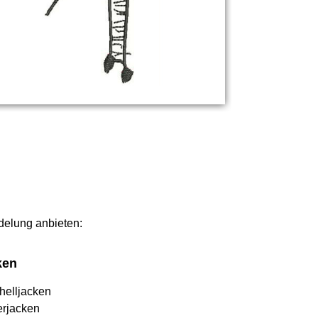
edelung anbieten:
ken
helljacken
erjacken