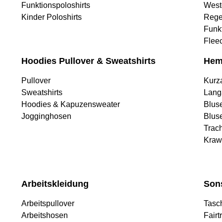
Funktionspoloshirts
West
Kinder Poloshirts
Rege
Funk
Flee
Hoodies Pullover & Sweatshirts
Hem
Pullover
Kurz
Sweatshirts
Lang
Hoodies & Kapuzensweater
Blus
Jogginghosen
Blus
Trac
Kraw
Arbeitskleidung
Son
Arbeitspullover
Tasc
Arbeitshosen
Fairt