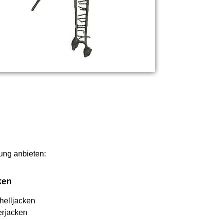
lung anbieten:
ken
helljacken
erjacken