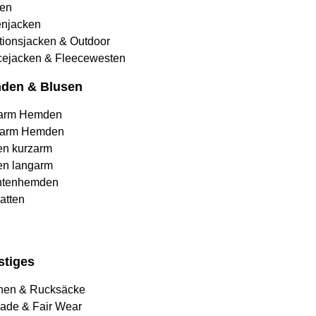
en
njacken
tionsjacken & Outdoor
cejacken & Fleecewesten
den & Blusen
arm Hemden
arm Hemden
en kurzarm
en langarm
htenhemden
atten
stiges
hen & Rucksäcke
rade & Fair Wear