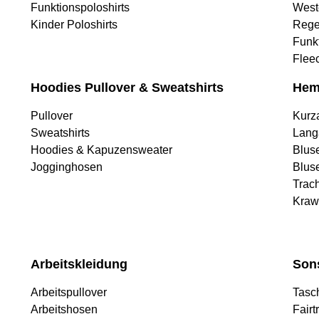
Funktionspoloshirts
West
Kinder Poloshirts
Rege
Funk
Flee
Hoodies Pullover & Sweatshirts
Hem
Pullover
Kurz
Sweatshirts
Lang
Hoodies & Kapuzensweater
Blus
Jogginghosen
Blus
Trac
Kraw
Arbeitskleidung
Son
Arbeitspullover
Tasc
Arbeitshosen
Fairt