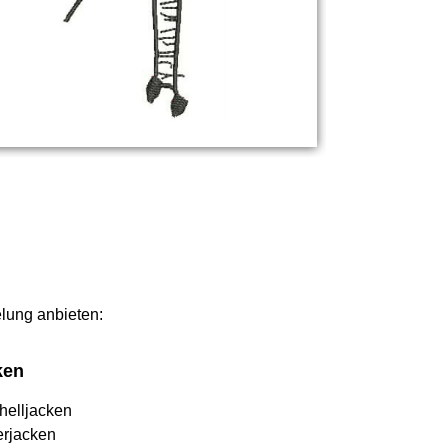
elung anbieten:
ken
helljacken
erjacken