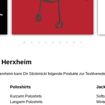
r Herxheim
 Herxheim kann Dir Stickimicki folgende Produkte zur Textilvered
Poloshirts
Jac
Kurzarm Poloshirts
Softs
Langarm Poloshirts
Wint