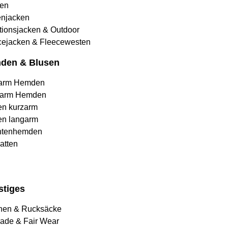
en
njacken
tionsjacken & Outdoor
cejacken & Fleecewesten
den & Blusen
arm Hemden
arm Hemden
en kurzarm
en langarm
htenhemden
atten
stiges
hen & Rucksäcke
rade & Fair Wear