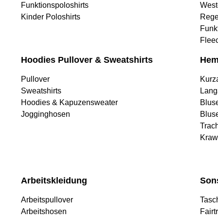
Funktionspoloshirts
West
Kinder Poloshirts
Rege
Funk
Flee
Hoodies Pullover & Sweatshirts
Hem
Pullover
Kurz
Sweatshirts
Lang
Hoodies & Kapuzensweater
Blus
Jogginghosen
Blus
Trac
Kraw
Arbeitskleidung
Son
Arbeitspullover
Tasc
Arbeitshosen
Fairt