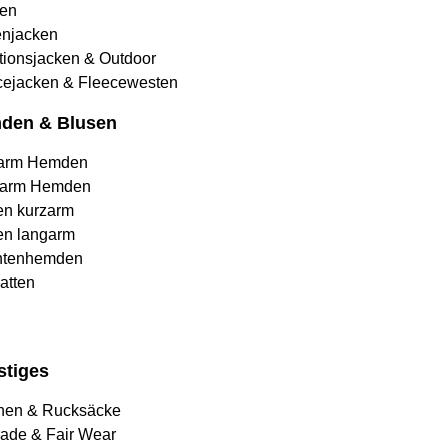
en
njacken
tionsjacken & Outdoor
cejacken & Fleecewesten
den & Blusen
arm Hemden
arm Hemden
en kurzarm
en langarm
htenhemden
atten
stiges
hen & Rucksäcke
rade & Fair Wear