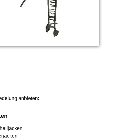
redelung anbieten:
ken
helljacken
erjacken