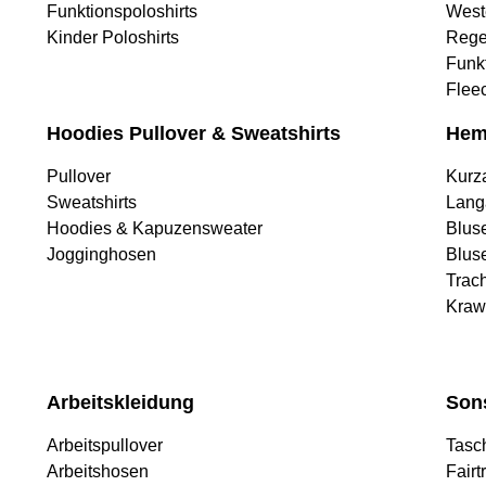
Funktionspoloshirts
West
Kinder Poloshirts
Rege
Funk
Flee
Hoodies Pullover & Sweatshirts
Hem
Pullover
Kurz
Sweatshirts
Lang
Hoodies & Kapuzensweater
Blus
Jogginghosen
Blus
Trac
Kraw
Arbeitskleidung
Son
Arbeitspullover
Tasc
Arbeitshosen
Fairt