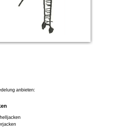
redelung anbieten:
ken
helljacken
erjacken