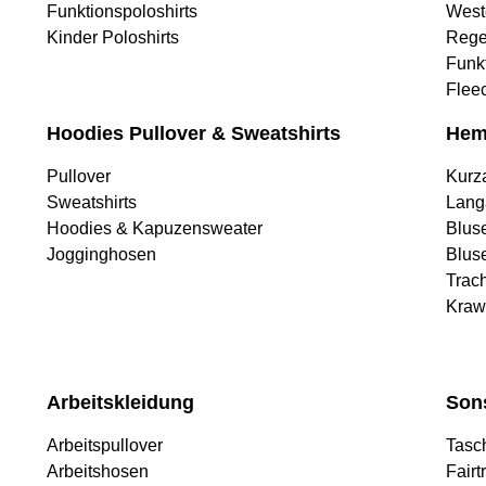
Funktionspoloshirts
West
Kinder Poloshirts
Rege
Funk
Flee
Hoodies Pullover & Sweatshirts
Hem
Pullover
Kurz
Sweatshirts
Lang
Hoodies & Kapuzensweater
Blus
Jogginghosen
Blus
Trac
Kraw
Arbeitskleidung
Son
Arbeitspullover
Tasc
Arbeitshosen
Fairt