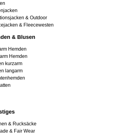
en
njacken
tionsjacken & Outdoor
cejacken & Fleecewesten
den & Blusen
arm Hemden
arm Hemden
en kurzarm
en langarm
htenhemden
atten
stiges
hen & Rucksäcke
rade & Fair Wear