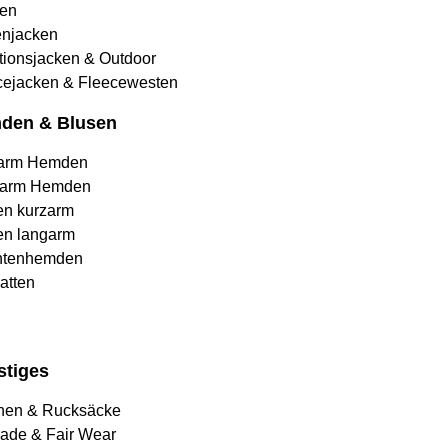
en
njacken
tionsjacken & Outdoor
cejacken & Fleecewesten
den & Blusen
arm Hemden
arm Hemden
en kurzarm
en langarm
htenhemden
atten
stiges
hen & Rucksäcke
rade & Fair Wear