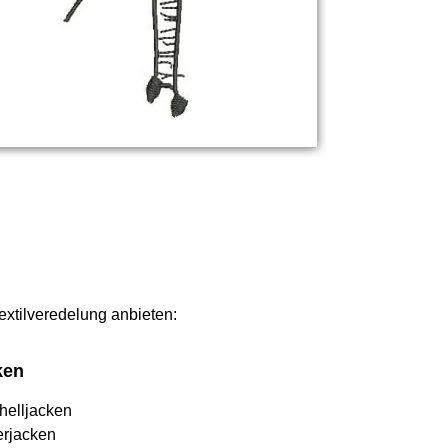
Textilveredelung anbieten:
ken
helljacken
erjacken