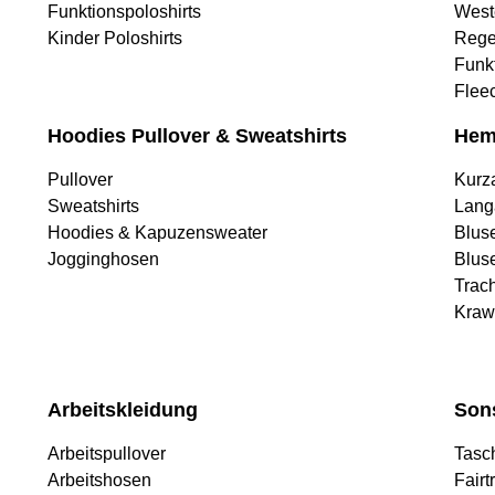
Funktionspoloshirts
West
Kinder Poloshirts
Rege
Funk
Flee
Hoodies Pullover & Sweatshirts
Hem
Pullover
Kurz
Sweatshirts
Lang
Hoodies & Kapuzensweater
Blus
Jogginghosen
Blus
Trac
Kraw
Arbeitskleidung
Son
Arbeitspullover
Tasc
Arbeitshosen
Fairt