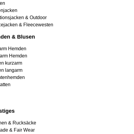
en
njacken
tionsjacken & Outdoor
cejacken & Fleecewesten
den & Blusen
arm Hemden
arm Hemden
en kurzarm
en langarm
htenhemden
atten
stiges
hen & Rucksäcke
rade & Fair Wear