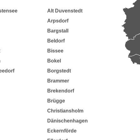
istensee
Alt Duvenstedt
Arpsdorf
Bargstall
Beldorf
t
Bissee
n
Bokel
eedorf
Borgstedt
Brammer
Brekendorf
Brügge
Christiansholm
Dänischenhagen
Eckernförde