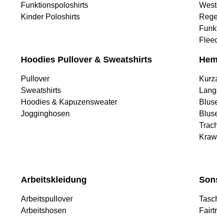
Funktionspoloshirts
West
Kinder Poloshirts
Rege
Funk
Flee
Hoodies Pullover & Sweatshirts
Hem
Pullover
Kurz
Sweatshirts
Lang
Hoodies & Kapuzensweater
Blus
Jogginghosen
Blus
Trac
Kraw
Arbeitskleidung
Son
Arbeitspullover
Tasc
Arbeitshosen
Fairt