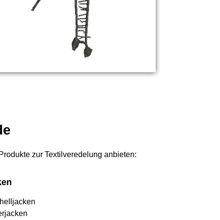
de
 Produkte zur Textilveredelung anbieten:
ken
helljacken
erjacken