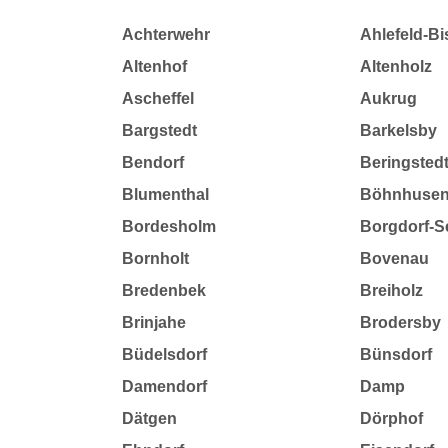
Achterwehr
Ahlefeld-B
Altenhof
Altenholz
Ascheffel
Aukrug
Bargstedt
Barkelsby
Bendorf
Beringsted
Blumenthal
Böhnhuse
Bordesholm
Borgdorf-S
Bornholt
Bovenau
Bredenbek
Breiholz
Brinjahe
Brodersby
Büdelsdorf
Bünsdorf
Damendorf
Damp
Dätgen
Dörphof