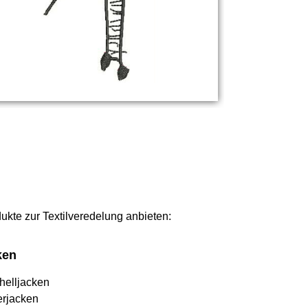
dukte zur Textilveredelung anbieten:
ken
helljacken
erjacken