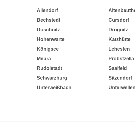
Allendorf
Altenbeuth
Bechstedt
Cursdorf
Döschnitz
Drognitz
Hohenwarte
Katzhütte
Königsee
Lehesten
Meura
Probstzella
Rudolstadt
Saalfeld
Schwarzburg
Sitzendorf
Unterweißbach
Unterwelle