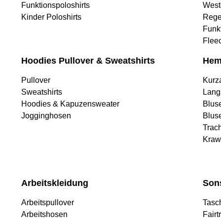
Funktionspoloshirts
West
Kinder Poloshirts
Rege
Funk
Flee
Hoodies Pullover & Sweatshirts
Hem
Pullover
Kurz
Sweatshirts
Lang
Hoodies & Kapuzensweater
Blus
Jogginghosen
Blus
Trac
Kraw
Arbeitskleidung
Son
Arbeitspullover
Tasc
Arbeitshosen
Fairt