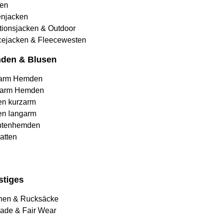
en
njacken
tionsjacken & Outdoor
cejacken & Fleecewesten
den & Blusen
arm Hemden
arm Hemden
en kurzarm
en langarm
htenhemden
atten
stiges
hen & Rucksäcke
rade & Fair Wear