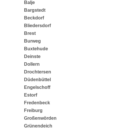
Balje
Bargstedt
Beckdorf
Bliedersdorf
Brest
Burweg
Buxtehude
Deinste
Dollern
Drochtersen
Düdenbüttel
Engelschoff
Estorf
Fredenbeck
Freiburg
Großenwörden
Grünendeich