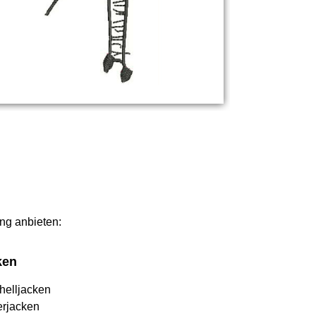
ung anbieten:
ken
helljacken
erjacken