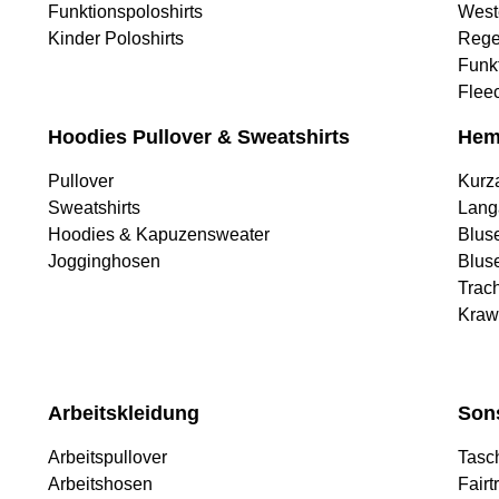
Funktionspoloshirts
West
Kinder Poloshirts
Rege
Funk
Flee
Hoodies Pullover & Sweatshirts
Hem
Pullover
Kurz
Sweatshirts
Lang
Hoodies & Kapuzensweater
Blus
Jogginghosen
Blus
Trac
Kraw
Arbeitskleidung
Son
Arbeitspullover
Tasc
Arbeitshosen
Fairt