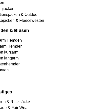
en
njacken
tionsjacken & Outdoor
cejacken & Fleecewesten
den & Blusen
arm Hemden
arm Hemden
en kurzarm
en langarm
htenhemden
atten
stiges
hen & Rucksäcke
rade & Fair Wear