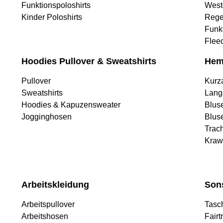
Funktionspoloshirts
West
Kinder Poloshirts
Rege
Funk
Flee
Hoodies Pullover & Sweatshirts
Hem
Pullover
Kurz
Sweatshirts
Lang
Hoodies & Kapuzensweater
Blus
Jogginghosen
Blus
Trac
Kraw
Arbeitskleidung
Son
Arbeitspullover
Tasc
Arbeitshosen
Fairt