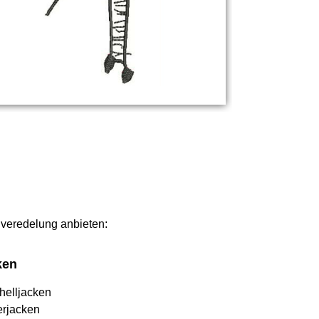
ilveredelung anbieten:
ken
helljacken
erjacken