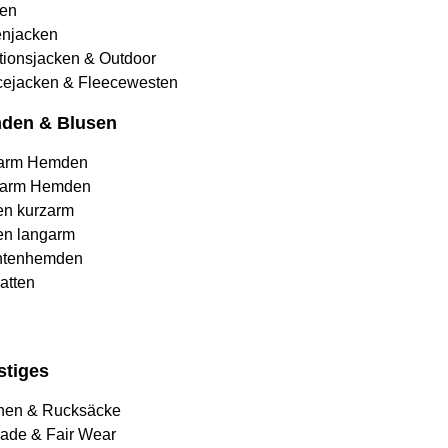
en
njacken
tionsjacken & Outdoor
cejacken & Fleecewesten
den & Blusen
arm Hemden
arm Hemden
en kurzarm
en langarm
htenhemden
atten
stiges
hen & Rucksäcke
rade & Fair Wear