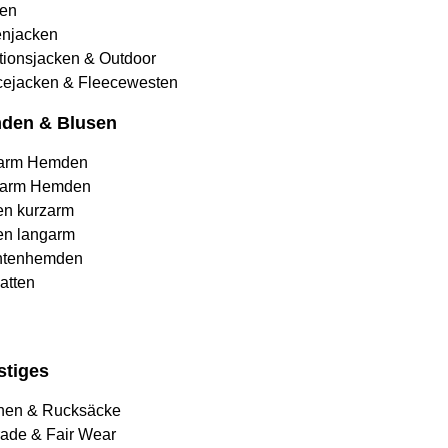
en
njacken
tionsjacken & Outdoor
cejacken & Fleecewesten
den & Blusen
arm Hemden
arm Hemden
en kurzarm
en langarm
htenhemden
atten
stiges
hen & Rucksäcke
rade & Fair Wear