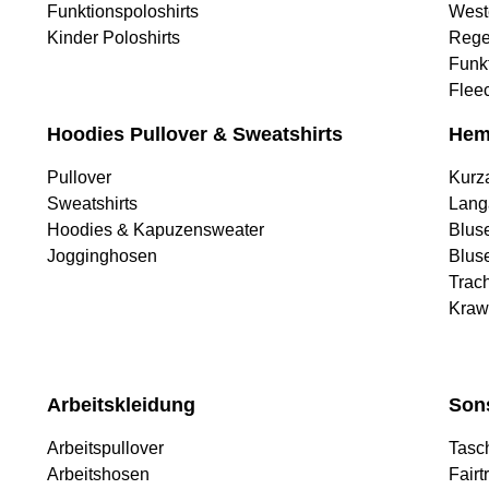
Funktionspoloshirts
West
Kinder Poloshirts
Rege
Funk
Flee
Hoodies Pullover & Sweatshirts
Hem
Pullover
Kurz
Sweatshirts
Lang
Hoodies & Kapuzensweater
Blus
Jogginghosen
Blus
Trac
Kraw
Arbeitskleidung
Son
Arbeitspullover
Tasc
Arbeitshosen
Fairt