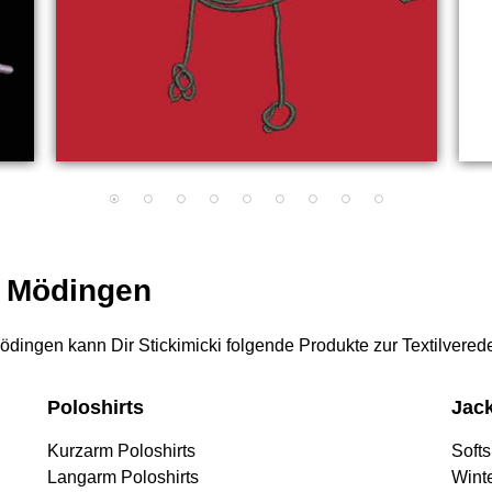
r Mödingen
 Mödingen kann Dir Stickimicki folgende Produkte zur Textilvered
Poloshirts
Jac
Kurzarm Poloshirts
Softs
Langarm Poloshirts
Wint