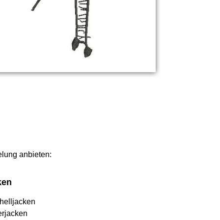
elung anbieten:
ken
helljacken
erjacken