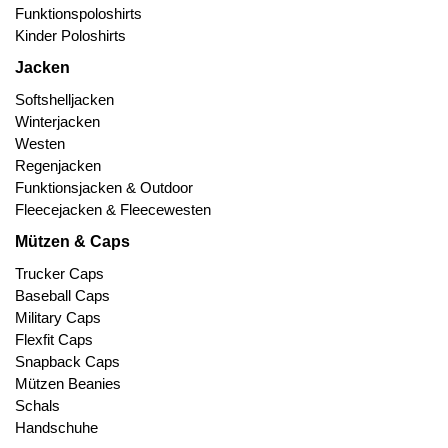
Funktionspoloshirts
Kinder Poloshirts
Jacken
Softshelljacken
Winterjacken
Westen
Regenjacken
Funktionsjacken & Outdoor
Fleecejacken & Fleecewesten
Mützen & Caps
Trucker Caps
Baseball Caps
Military Caps
Flexfit Caps
Snapback Caps
Mützen Beanies
Schals
Handschuhe