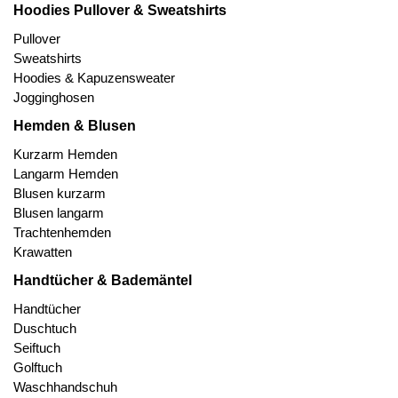
Hoodies Pullover & Sweatshirts
Pullover
Sweatshirts
Hoodies & Kapuzensweater
Jogginghosen
Hemden & Blusen
Kurzarm Hemden
Langarm Hemden
Blusen kurzarm
Blusen langarm
Trachtenhemden
Krawatten
Handtücher & Bademäntel
Handtücher
Duschtuch
Seiftuch
Golftuch
Waschhandschuh