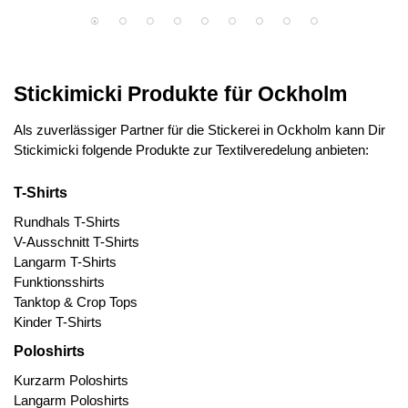
Stickimicki Produkte für Ockholm
Als zuverlässiger Partner für die Stickerei in Ockholm kann Dir
Stickimicki folgende Produkte zur Textilveredelung anbieten:
T-Shirts
Rundhals T-Shirts
V-Ausschnitt T-Shirts
Langarm T-Shirts
Funktionsshirts
Tanktop & Crop Tops
Kinder T-Shirts
Poloshirts
Kurzarm Poloshirts
Langarm Poloshirts