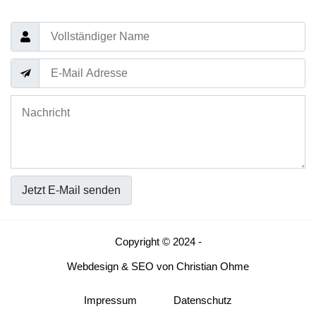
Jetzt E-Mail senden
Copyright © 2024 -
Webdesign
&
SEO
von
Christian Ohme
Impressum
Datenschutz