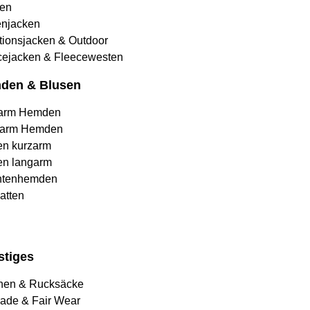
en
njacken
tionsjacken & Outdoor
cejacken & Fleecewesten
den & Blusen
arm Hemden
arm Hemden
en kurzarm
en langarm
htenhemden
atten
stiges
hen & Rucksäcke
rade & Fair Wear