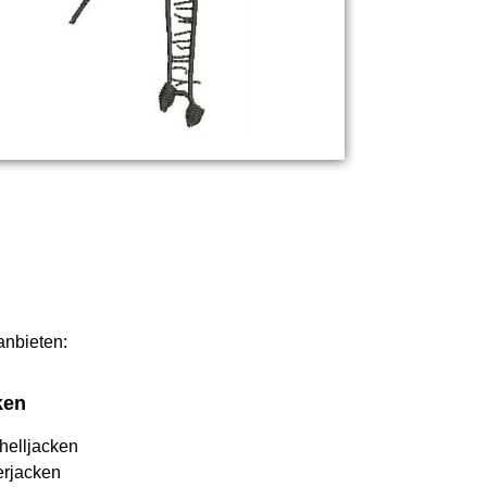
anbieten:
ken
helljacken
erjacken