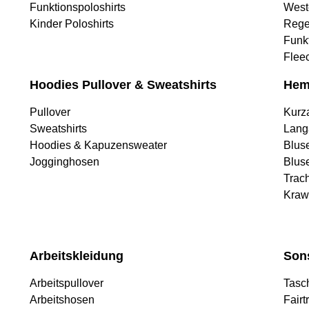
Funktionspoloshirts
West
Kinder Poloshirts
Rege
Funk
Flee
Hoodies Pullover & Sweatshirts
Hem
Pullover
Kurz
Sweatshirts
Lang
Hoodies & Kapuzensweater
Blus
Jogginghosen
Blus
Trac
Kraw
Arbeitskleidung
Son
Arbeitspullover
Tasc
Arbeitshosen
Fairt