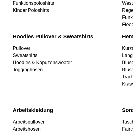
Funktionspoloshirts
West
Kinder Poloshirts
Rege
Funk
Flee
Hoodies Pullover & Sweatshirts
Hem
Pullover
Kurz
Sweatshirts
Lang
Hoodies & Kapuzensweater
Blus
Jogginghosen
Blus
Trac
Kraw
Arbeitskleidung
Son
Arbeitspullover
Tasc
Arbeitshosen
Fairt