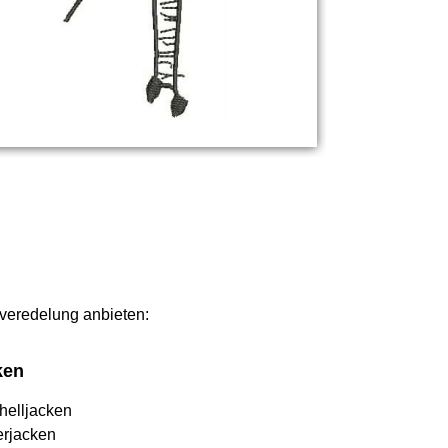
ilveredelung anbieten:
ken
helljacken
erjacken