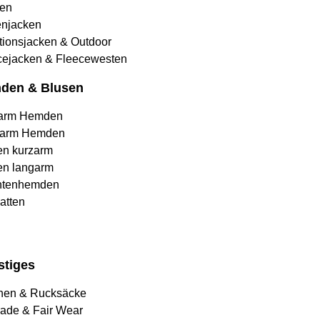
en
njacken
tionsjacken & Outdoor
cejacken & Fleecewesten
den & Blusen
arm Hemden
arm Hemden
en kurzarm
en langarm
htenhemden
atten
stiges
hen & Rucksäcke
rade & Fair Wear