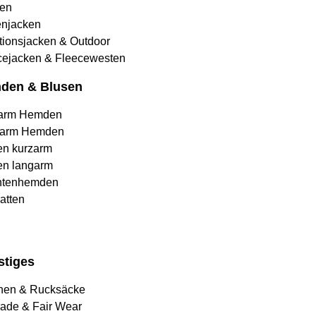
en
njacken
tionsjacken & Outdoor
cejacken & Fleecewesten
den & Blusen
arm Hemden
arm Hemden
en kurzarm
en langarm
htenhemden
atten
stiges
hen & Rucksäcke
rade & Fair Wear