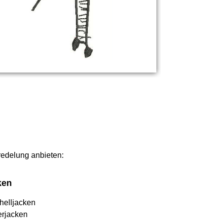
eredelung anbieten:
ken
helljacken
erjacken