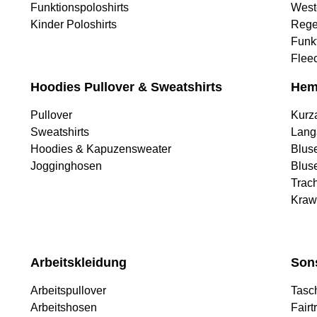
Funktionspoloshirts
West
Kinder Poloshirts
Rege
Funk
Flee
Hoodies Pullover & Sweatshirts
Hem
Pullover
Kurz
Sweatshirts
Lang
Hoodies & Kapuzensweater
Blus
Jogginghosen
Blus
Trac
Kraw
Arbeitskleidung
Son
Arbeitspullover
Tasc
Arbeitshosen
Fairt