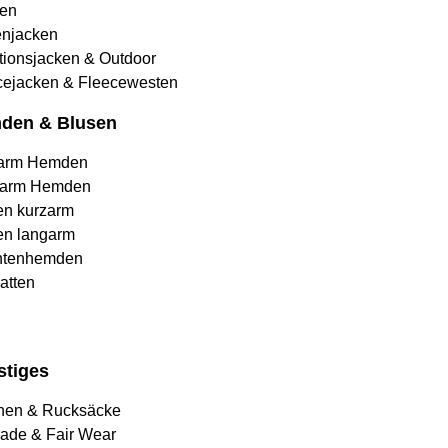
en
njacken
tionsjacken & Outdoor
cejacken & Fleecewesten
den & Blusen
arm Hemden
arm Hemden
en kurzarm
en langarm
htenhemden
atten
stiges
hen & Rucksäcke
rade & Fair Wear