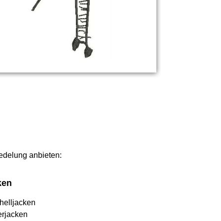
redelung anbieten:
ken
helljacken
erjacken