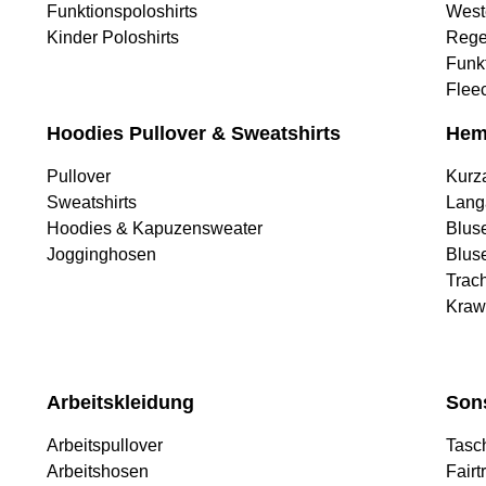
Funktionspoloshirts
West
Kinder Poloshirts
Rege
Funk
Flee
Hoodies Pullover & Sweatshirts
Hem
Pullover
Kurz
Sweatshirts
Lang
Hoodies & Kapuzensweater
Blus
Jogginghosen
Blus
Trac
Kraw
Arbeitskleidung
Son
Arbeitspullover
Tasc
Arbeitshosen
Fairt