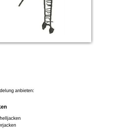
edelung anbieten:
ken
helljacken
erjacken