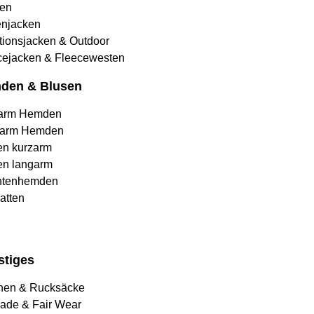
en
njacken
tionsjacken & Outdoor
cejacken & Fleecewesten
den & Blusen
arm Hemden
arm Hemden
en kurzarm
en langarm
htenhemden
atten
stiges
hen & Rucksäcke
rade & Fair Wear