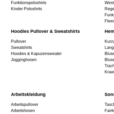
Funktionspoloshirts
West
Kinder Poloshirts
Rege
Funk
Flee
Hoodies Pullover & Sweatshirts
Hem
Pullover
Kurz
Sweatshirts
Lang
Hoodies & Kapuzensweater
Blus
Jogginghosen
Blus
Trac
Kraw
Arbeitskleidung
Son
Arbeitspullover
Tasc
Arbeitshosen
Fairt