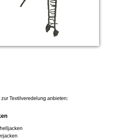
 zur Textilveredelung anbieten:
ken
helljacken
erjacken