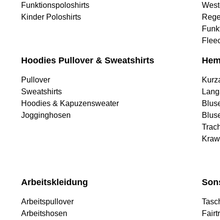
Funktionspoloshirts
West
Kinder Poloshirts
Rege
Funk
Flee
Hoodies Pullover & Sweatshirts
Hem
Pullover
Kurz
Sweatshirts
Lang
Hoodies & Kapuzensweater
Blus
Jogginghosen
Blus
Trac
Kraw
Arbeitskleidung
Son
Arbeitspullover
Tasc
Arbeitshosen
Fairt