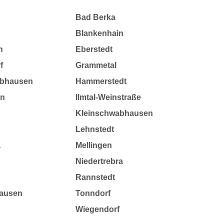
Bad Berka
Blankenhain
n
Eberstedt
f
Grammetal
bhausen
Hammerstedt
en
Ilmtal-Weinstraße
Kleinschwabhausen
d
Lehnstedt
a
Mellingen
Niedertrebra
Rannstedt
ausen
Tonndorf
Wiegendorf