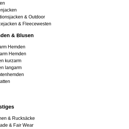
en
njacken
tionsjacken & Outdoor
cejacken & Fleecewesten
den & Blusen
arm Hemden
arm Hemden
en kurzarm
en langarm
htenhemden
atten
stiges
hen & Rucksäcke
rade & Fair Wear