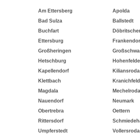
Am Ettersberg
Apolda
Bad Sulza
Ballstedt
Buchfart
Döbritsche
Ettersburg
Frankendor
Großheringen
Großschwa
Hetschburg
Hohenfeld
Kapellendorf
Kiliansroda
Klettbach
Kranichfel
Magdala
Mechelrod
Nauendorf
Neumark
Obertrebra
Oettern
Rittersdorf
Schmiedeh
Umpferstedt
Vollersroda